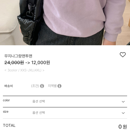
무지나그랑맨투맨
24,000원
->
12,000
원
< 3color / XXS-JXL(4XL) >
(조건)
지역별
배송비
color
size
TOTAL
0
원