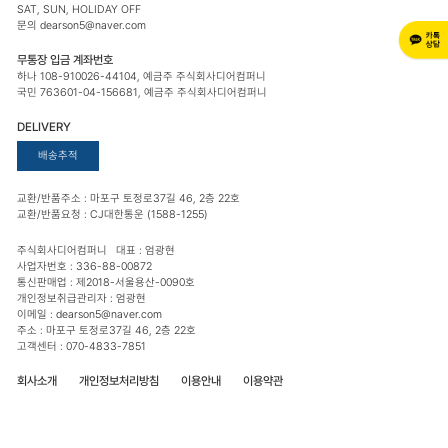
SAT, SUN, HOLIDAY OFF
문의 dearson5@naver.com
무통장 입금 계좌번호
하나 108-910026-44104, 예금주 주식회사디어컴퍼니
국민 763601-04-156681, 예금주 주식회사디어컴퍼니
DELIVERY
배송추적
교환/반품주소 : 마포구 토정로37길 46, 2층 22호
교환/반품요청 : CJ대한통운 (1588-1255)
주식회사디어컴퍼니 대표 : 엄광현
사업자번호 : 336-88-00872
통신판매업 : 제2018-서울용산-0090호
개인정보취급관리자 : 엄광현
이메일 : dearson5@naver.com
주소 : 마포구 토정로37길 46, 2층 22호
고객센터 : 070-4833-7851
회사소개
개인정보처리방침
이용안내
이용약관