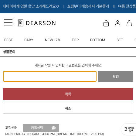
 Ι 내아이에게 입힐 옷만 소개해드려요♡ Ι 쇼핑부터 배송까지 기분좋게 Ι
Ι 여름 전상품
BEST
BABY
NEW -7%
TOP
BOTTOM
SET
상품문의
게시글 작성 시 입력한 비밀번호를 입력해 주세요.
확인
목록
취소
고객센터
카톡상담
MON-FRIDAY 11:00AM - 4:00 PM (BREAK TIME 1:00PM - 2:00 PM)