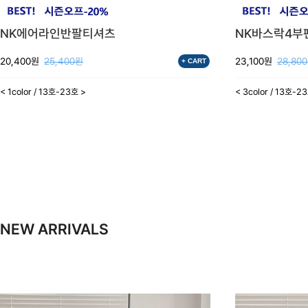
NK에어라인반팔티셔츠
NK바스락4부
20,400원
25,400원
23,100원
28,80
+ CART
< 1color / 13호-23호 >
< 3color / 13호-2
NEW ARRIVALS