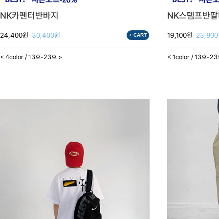
NK카펜터반바지
NK스템프반
24,400원
30,400원
19,100원
23,80
+ CART
< 4color / 13호-23호 >
< 1color / 13호-2