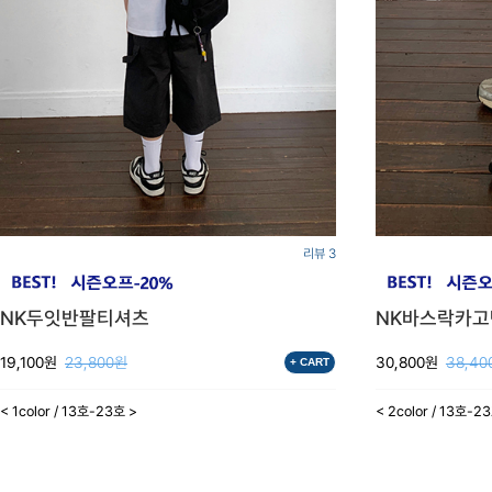
리뷰 3
NK두잇반팔티셔츠
NK바스락카
19,100원
23,800원
30,800원
38,40
+ CART
< 1color / 13호-23호 >
< 2color / 13호-2