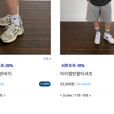
리뷰 4
고반바지
아이엠반팔티셔츠
0원
22,900원
25,400원
+ CART
3호 >
< 2color / 11호-19호 >