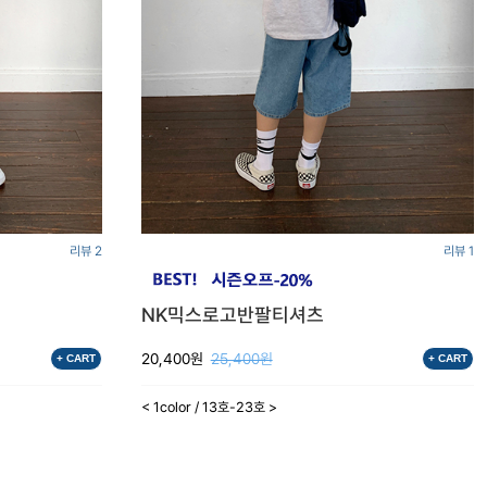
리뷰 2
리뷰 1
NK믹스로고반팔티셔츠
20,400원
25,400원
+ CART
+ CART
< 1color / 13호-23호 >