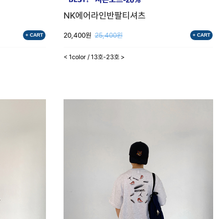
NK에어라인반팔티셔츠
20,400원
25,400원
+ CART
+ CART
< 1color / 13호-23호 >