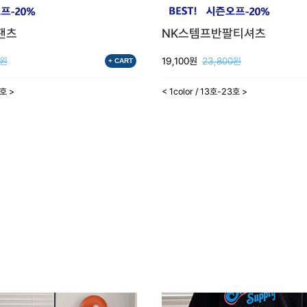
팬츠
NK스템프반팔티셔츠
0원
19,100원
23,800원
+ CART
3호 >
< 1color / 13호-23호 >