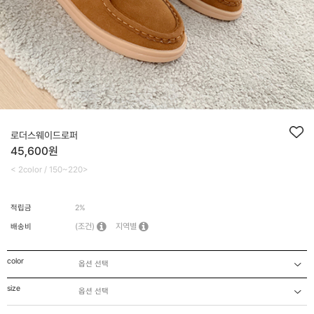
로더스웨이드로퍼
45,600원
< 2color / 150~220>
적립금
2%
(조건)
지역별
배송비
color
size