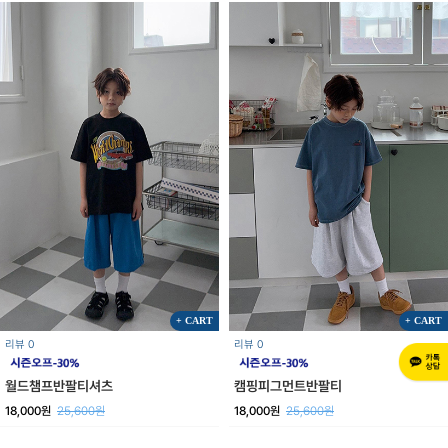
+ CART
+ CART
리뷰 0
리뷰 0
월드챔프반팔티셔츠
캠핑피그먼트반팔티
18,000원
25,600원
18,000원
25,600원