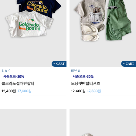
+ CART
+ CART
리뷰 0
리뷰 0
콜로라도절개반팔티
모닝캣반팔티셔츠
12,400원
17,600원
12,400원
17,600원