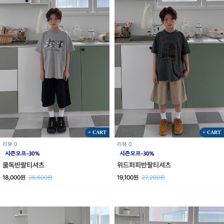
+ CART
+ CART
리뷰 0
리뷰 0
쿨독반팔티셔츠
위드퍼피반팔티셔츠
18,000원
25,600원
19,100원
27,200원