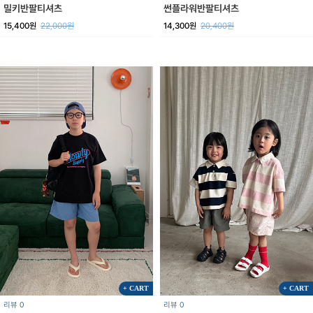
밀키반팔티셔츠
썬플라워반팔티셔츠
15,400원
22,000원
14,300원
20,400원
+ CART
+ CART
리뷰 0
리뷰 0