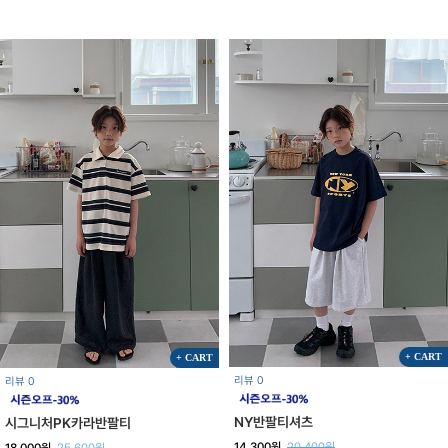
+ CART
+ CART
리뷰 0
리뷰 0
NY반팔티셔츠
시그니처PK카라반팔티
14,300원
20,400원
18,000원
25,600원