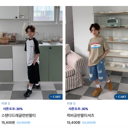
+ CART
+ CART
리뷰 0
리뷰 0
럭비공반팔티셔츠
스탠다드래글런반팔티
15,400원
22,000원
15,400원
22,000원