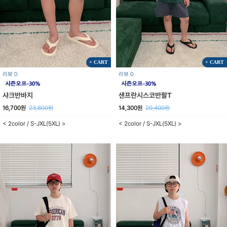
+ CART
+ CART
리뷰 0
리뷰 0
샤크반바지
샌프란시스코반팔T
16,700원
23,800원
14,300원
20,400원
< 2color / S-JXL(5XL) >
< 2color / S-JXL(5XL) >