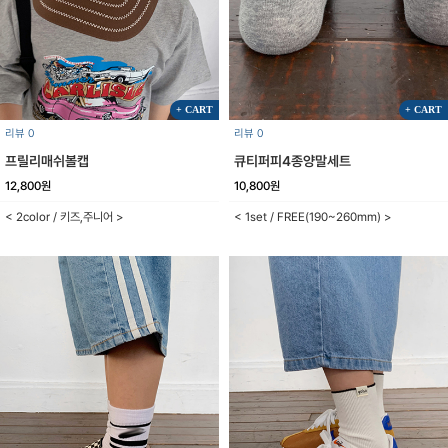
+ CART
+ CART
리뷰 0
리뷰 0
프릴리매쉬볼캡
큐티퍼피4종양말세트
12,800원
10,800원
< 2color / 키즈,주니어 >
< 1set / FREE(190~260mm) >