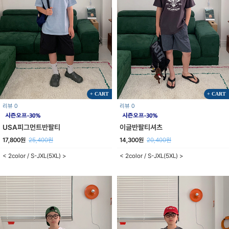
+ CART
+ CART
리뷰 0
리뷰 0
USA피그먼트반팔티
이글반팔티셔츠
17,800원
25,400원
14,300원
20,400원
< 2color / S-JXL(5XL) >
< 2color / S-JXL(5XL) >