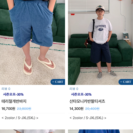
+ CART
+ CART
리뷰 0
리뷰 0
테리절개반바지
산타모니카반팔티셔츠
16,700원
23,800원
14,300원
20,400원
< 2color / S-JXL(5XL) >
< 2color / S-JXL(5XL) >