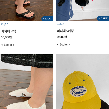
+ CART
+ CART
리뷰 0
리뷰 0
미니백&키링
피치에코백
9,900원
10,800원
< 2color >
< 6color >