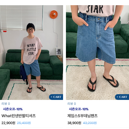
+ CART
+ CART
리뷰 0
리뷰 0
What린넨반팔티셔츠
제임스5부데님팬츠
22,900원
25,400원
38,900원
43,200원