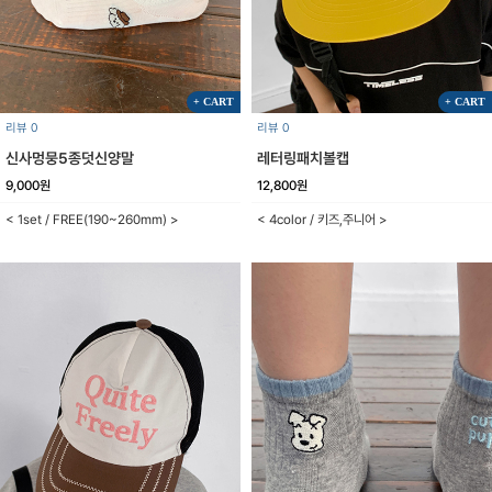
+ CART
+ CART
리뷰 0
리뷰 0
신사멍뭉5종덧신양말
레터링패치볼캡
9,000원
12,800원
< 1set / FREE(190~260mm) >
< 4color / 키즈,주니어 >