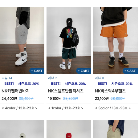
+ CART
+ CART
+ CART
리뷰 14
리뷰 2
리뷰 0
NK카펜터반바지
NK스템프반팔티셔츠
NK바스락4부팬츠
24,400원
30,400원
19,100원
23,800원
23,100원
28,800원
< 4color / 13호-23호 >
< 1color / 13호-23호 >
< 3color / 13호-23호 >