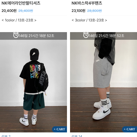
NK에어라인반팔티셔츠
NK바스락4부팬츠
20,400원
25,400원
23,100원
28,800원
< 1color / 13호-23호 >
< 3color / 13호-23호 >
146일 21시간 18분 52초
146일 21시간 18분 52초
+ CART
+ CART
리뷰 2
리뷰 14