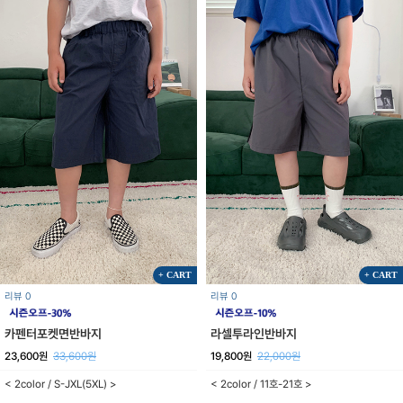
+ CART
+ CART
리뷰 0
리뷰 0
카펜터포켓면반바지
라셀투라인반바지
23,600원
33,600원
19,800원
22,000원
< 2color / S-JXL(5XL) >
< 2color / 11호-21호 >