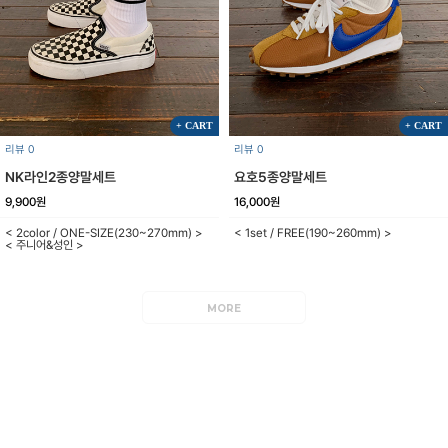
+ CART
+ CART
리뷰 0
리뷰 0
NK라인2종양말세트
요호5종양말세트
9,900원
16,000원
< 2color / ONE-SIZE(230~270mm) >
< 1set / FREE(190~260mm) >
< 주니어&성인 >
MORE