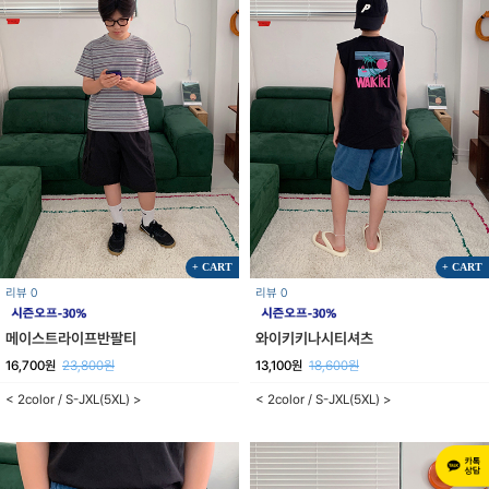
+ CART
+ CART
리뷰 0
리뷰 0
메이스트라이프반팔티
와이키키나시티셔츠
16,700원
23,800원
13,100원
18,600원
< 2color / S-JXL(5XL) >
< 2color / S-JXL(5XL) >